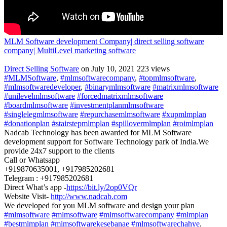
MLM Software development Company| direct selling software
company| MultiLevel marketing software
Direct Selling Software
on July 10, 2021
223 views
#MLMSoftware
,
#mlmsoftwarecompany
,
#topmlmsoftware
,
#mlmsoftwaredeveloper
,
#binarymlmsoftware
#matrixmlmsoftware
#unilevelmlmsoftware
#forcedmatrixmlmsoftware
#boardmlmsoftware
#investmentplanmlmsoftware
#singlelegmlmsoftware
#repurchasemlmsoftware
#xupmlmplan
#donationplan
#stairstepmlmplan
#spillovermlmplan
#roimlmplan
Nadcab Technology has been awarded for MLM Software
development support for Software Technology park of India.We
provide 24x7 support to the clients
Call or Whatsapp
+919870635001, +917985202681
Telegram : +917985202681
Direct What’s app -
https://bit.ly/2op0VQr
Website Visit-
http://www.nadcab.com
We developed for you MLM software and design your plan
#mlmsoftware
#mlmsoftware
#mlmsoftwarecompany
#mlmplan
#bestmlmplan
#mlmsoftwarekesebanae
#mlmsoftwarechahye
.