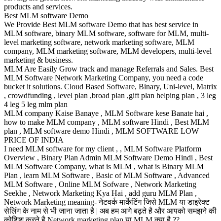
products and services.
Best MLM software Demo
We Provide Best MLM software Demo that has best service in
MLM software, binary MLM software, software for MLM, multi-
level marketing software, network marketing software, MLM
company, MLM marketing software, MLM developers, multi-level
marketing & business.
MLM Are Easily Grow track and manage Referrals and Sales. Best
MLM Software Network Marketing Company, you need a code
bucket it solutions. Cloud Based Software, Binary, Uni-level, Matrix
, crowdfunding , level plan ,broad plan ,gift plan helping plan , 3 leg
4 leg 5 leg mlm plan
MLM company Kaise Banaye , MLM Software kese Banate hai ,
how to make MLM company , MLM software Hindi , Best MLM
plan , MLM software demo Hindi , MLM SOFTWARE LOW
PRICE OF INDIA
I need MLM software for my client , , MLM Software Platform
Overview , Binary Plan Admin MLM Software Demo Hindi , Best
MLM Software Company, what is MLM , what is Binary MLM
Plan , learn MLM Software , Basic of MLM Software , Advanced
MLM Software , Online MLM Sofware , Network Marketing
Seekhe , Network Marketing Kya Hai , add guru MLM Plan ,
Network Marketing meaning- नेटवर्क मार्केटिंग जिसे MLM या डाइरेक्ट
सेलिंग के नाम से भी जाना जाता है | अब हम आगे बढ़ते है और आपको समझने की
कोशिश करते है Network marketing plan या MLM क्या है ??