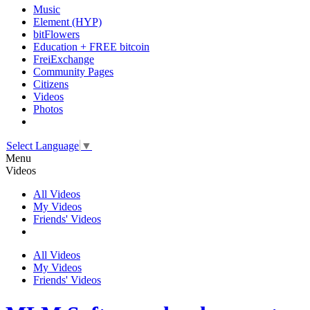
Music
Element (HYP)
bitFlowers
Education + FREE bitcoin
FreiExchange
Community Pages
Citizens
Videos
Photos
Select Language
▼
Menu
Videos
All Videos
My Videos
Friends' Videos
All Videos
My Videos
Friends' Videos